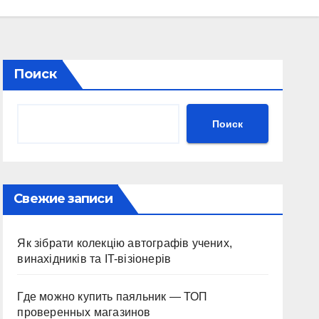
Поиск
Поиск
Свежие записи
Як зібрати колекцію автографів учених,
винахідників та IT-візіонерів
Где можно купить паяльник — ТОП
проверенных магазинов