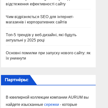
відстеження ефективності сайту
Чим відрізняється SEO для інтернет-
магазинів і корпоративних сайтів
Топ-5 трендів у веб-дизайні, які будуть
актуальні у 2025 році
Основні помилки при запуску нового сайту: як
їх уникнути
Партнёры:
В ювелирной коллекции компании AURUM вы
найдете изысканные
сережки
- которые