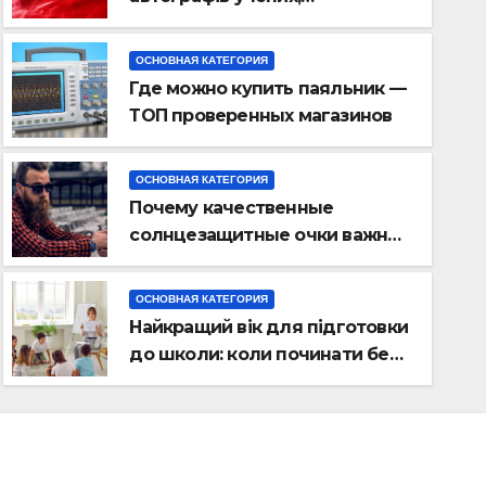
винахідників та IT-візіонерів
ОСНОВНАЯ КАТЕГОРИЯ
Где можно купить паяльник —
ТОП проверенных магазинов
ОСНОВНАЯ КАТЕГОРИЯ
Почему качественные
ОСНОВНАЯ КАТЕГОРИЯ
солнцезащитные очки важны
Где можно купить паяльн
для здоровья глаз
проверенных магазинов
ОСНОВНАЯ КАТЕГОРИЯ
Найкращий вік для підготовки
02.07.2026
АНАТОЛИЙ
до школи: коли починати без
стресу