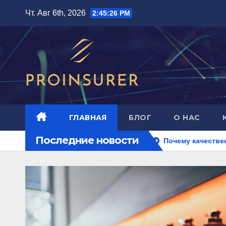
Перейти
Чт. Авг 6th, 2026
2:45:28 PM
к
содержимому
ГЛАВНАЯ
БЛОГ
О НАС
Последние новости
 проверенных магазинов
Почему качественные солнцеза