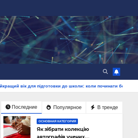
ля підготовки до школи: коли починати без стресу
Лідер
Последние
Популярное
В тренде
ОСНОВНАЯ КАТЕГОРИЯ
Як зібрати колекцію
автографів учених,