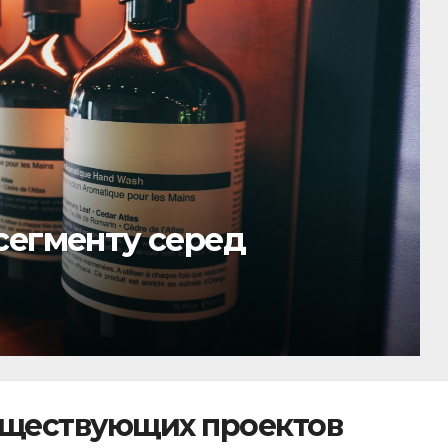
втографів учених,
іонерів
уществующих проектов