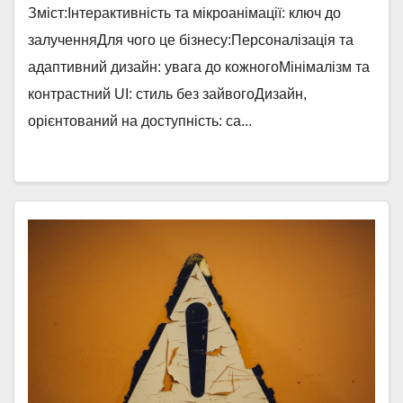
Зміст:Інтерактивність та мікроанімації: ключ до
залученняДля чого це бізнесу:Персоналізація та
адаптивний дизайн: увага до кожногоМінімалізм та
контрастний UI: стиль без зайвогоДизайн,
орієнтований на доступність: са...