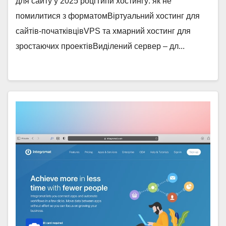
для сайту у 2025 роціТипи хостингу: як не
помилитися з форматомВіртуальний хостинг для
сайтів-початківцівVPS та хмарний хостинг для
зростаючих проектівВиділений сервер – дл...