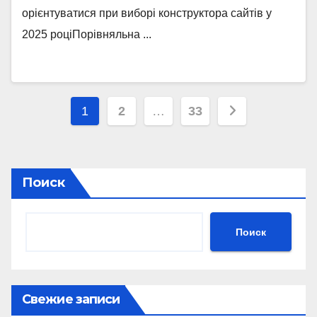
орієнтуватися при виборі конструктора сайтів у
2025 роціПорівняльна ...
Навигация
1
2
…
33
по
записям
Поиск
Поиск
Свежие записи