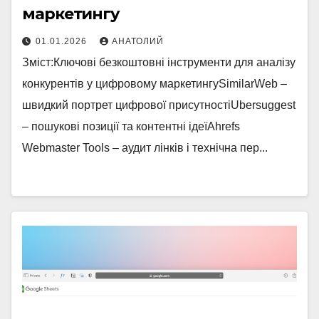
маркетингу
01.01.2026
АНАТОЛИЙ
Зміст:Ключові безкоштовні інструменти для аналізу
конкурентів у цифровому маркетингуSimilarWeb –
швидкий портрет цифрової присутностіUbersuggest
– пошукові позиції та контентні ідеїAhrefs
Webmaster Tools – аудит лінків і технічна пер...