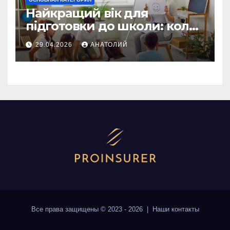
Найкращий вік для
підготовки до школи: коли
починати без стресу
29.04.2026
АНАТОЛИЙ
Все права защищены © 2023 - 2026 | Наши
контакты