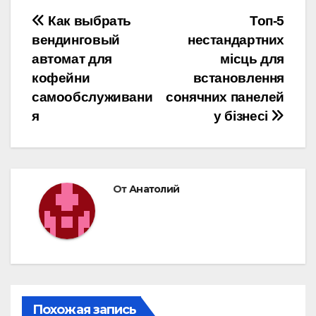
Навигация
Как выбрать
Топ-5
вендинговый
нестандартних
по
автомат для
місць для
записям
кофейни
встановлення
самообслуживани
сонячних панелей
я
у бізнесі
От
Анатолий
Похожая запись