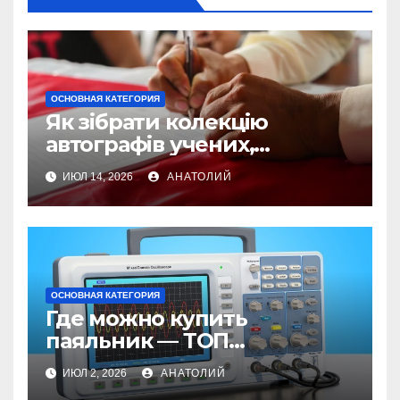
ОСНОВНАЯ КАТЕГОРИЯ
Як зібрати колекцію
автографів учених,
винахідників та IT-
ИЮЛ 14, 2026
АНАТОЛИЙ
візіонерів
ОСНОВНАЯ КАТЕГОРИЯ
Где можно купить
паяльник — ТОП
проверенных магазинов
ИЮЛ 2, 2026
АНАТОЛИЙ