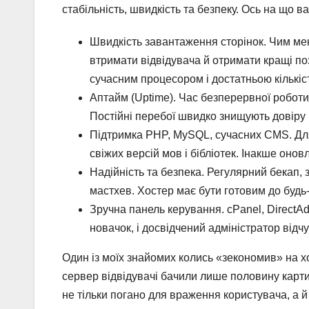
стабільність, швидкість та безпеку. Ось на що в
Швидкість завантаження сторінок. Чим мен
втримати відвідувача й отримати кращі по
сучасним процесором і достатньою кількіс
Аптайм (Uptime). Час безперервної роботи
Постійні перебої швидко знищують довіру 
Підтримка PHP, MySQL, сучасних CMS. Для 
свіжих версій мов і бібліотек. Інакше онов
Надійність та безпека. Регулярний бекап, 
мастхев. Хостер має бути готовим до будь
Зручна панель керування. cPanel, DirectA
новачок, і досвідчений адміністратор відч
Один із моїх знайомих колись «зекономив» на х
сервер відвідувачі бачили лише половину карти
не тільки погано для враження користувача, а й