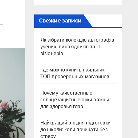
Свежие записи
Як зібрати колекцію автографів
учених, винахідників та IT-
візіонерів
Где можно купить паяльник —
ТОП проверенных магазинов
Почему качественные
солнцезащитные очки важны
для здоровья глаз
Найкращий вік для підготовки
до школи: коли починати без
стресу