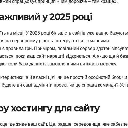
 завжди спрацьовує принцип «чим дорожче – тим краще».
ажливий у 2025 році
їть на місці. У 2025 році більшість сайтів уже давно базують
я на серверному рівні та інтегруються з хмарними
ї є правила гри. Приміром, повільний сервер здатен зіпсува
аються, поки ваш сайт нарешті відкриється. А якщо ще й без
ію, коли база даних із замовленнями витікає в мережу.
еристики, а й власні цілі: чи це простий особистий блог, чи
будете ви самі адмінити проєкт, чи це справа команди? Усі 
ру хостингу для сайту
ісце, де живе ваш сайт. Це, радше, середовище, яке забезпе