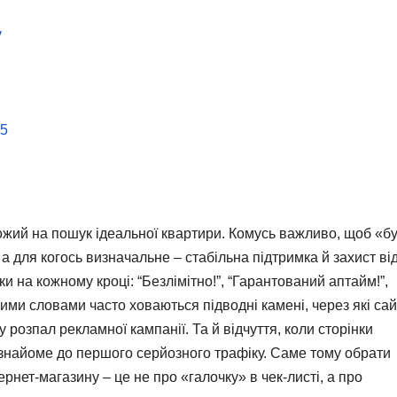
у
25
схожий на пошук ідеальної квартири. Комусь важливо, щоб «б
 а для когось визначальне – стабільна підтримка й захист ві
и на кожному кроці: “Безлімітно!”, “Гарантований аптайм!”,
ими словами часто ховаються підводні камені, через які сай
 розпал рекламної кампанії. Та й відчуття, коли сторінки
 знайоме до першого серйозного трафіку. Саме тому обрати
рнет-магазину – це не про «галочку» в чек-листі, а про