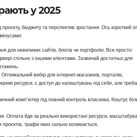
рають у 2025
д проєкту, бюджету та перспектив зростання. Ось короткий о
 мінусами:
я для невеликих сайтів, блогів чи портфоліо. Все просто:
вері спільно з іншими клієнтами. Зазвичай достатньо для
нтажень.
Оптимальний вибір для інтернет-магазинів, порталів,
кремі ресурси, є доступ до налаштувань під себе, але треба
зичний комп’ютер під повний контроль власника. Коштує біл
ня. Оплата йде за реально використані ресурси, масштабув
ля проєктів, трафік яких сильно коливається.