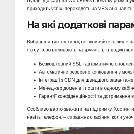
Буває, що сайт на WordPress спочатку розміщуют
приходить успіх, переходять на VPS або навіт
На які додаткові пара
Вибравши тип хостингу, не зупиняйтесь лише на
які суттєво впливають на зручність і продуктивні
Безкоштовний SSL і автоматичне оновлен
Автоматичне резервне копіювання з можл
Інтеграції з CDN для швидшого завантаже
Менеджер доменів і пошти в одному кабін
Гарантії конфіденційності та дотримання
Особливо варто зважати на підтримку. Хостинги,
навіть телефон, – справжнє спасіння, коли уноч