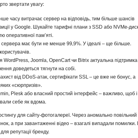
арто звертати увагу:
ше часу витрачає сервер на відповідь, тим більше шансів
зиції у Google. Шукайте тарифні плани з SSD або NVMe-дис
тю оперативної пам’яті.
 сервера має бути не менше 99,9%. У ідеалі – ще більше.
користувачів.
WordPress, Joomla, OpenCart чи Bitrix актуальна підтримка
лення доведеться тягнути на собі.
захист від DDoS-атак, сертифікати SSL – це вже не бонус, а
-яких «сюрпризів».
dmin, Plesk або власний простий інтерфейс – важливо, щоб і
ували себе як вдома.
остингу для сайту-фотогалереї. Через аномально повільний
нок, а при завантаженні відео – взагалі випадали помилки.
 для репутації бренду.