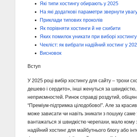
Які типи хостингу обирають у 2025
На які додаткові параметри звернути уваг
Приклади типових проколів
Як порівняти хостинги й не схибити
Яких помилок уникати при виборі хостингу
Чекліст: як вибрати надійний хостинг у 20
Висновок
Вступ
У 2025 році вибір хостингу для сайту – трохи 
дешево і сердито», інші женуться за швидкістю,
неприємностей. Ринок справді роздутий, обіцянк
“Преміум-підтримка цілодобово!”. Але за красив
може зависати чи навіть зникати з пошуку саме у
вантажаться зі швидкістю черепахи, мало кому
надійний хостинг для майбутнього блогу або інте