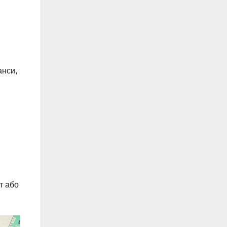
анси,
т або