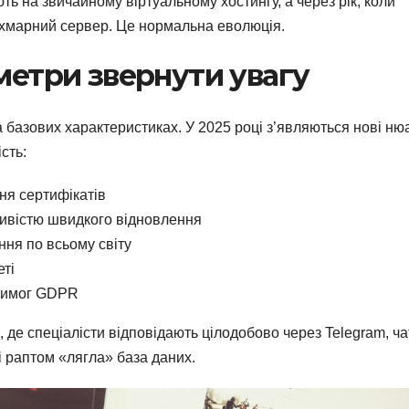
ь на звичайному віртуальному хостингу, а через рік, коли
ь хмарний сервер. Це нормальна еволюція.
метри звернути увагу
 базових характеристиках. У 2025 році з’являються нові ню
сть:
ня сертифікатів
ивістю швидкого відновлення
ння по всьому світу
еті
 вимог GDPR
 де спеціалісти відповідають цілодобово через Telegram, ча
і раптом «лягла» база даних.