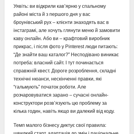
Уявіть: ви відкрили кав’ярню у спальному
районі міста й з першого дня у вас
броунівський рух – клієнти знаходять вас в
інстаграмі, але хочуть глянути меню й замовити
каву онлайн. Або ви – крафтовий виробник
прикрас, і після фото у Pinterest люди питають:
“Де знайти ваш каталог?” Несподівано виникає
потреба: власний сайт. І тут починається
справжній квест. Дороге розроблення, складні
технічні нюанси, нескінченні правки, які
“гальмують” початок роботи. Але
розчаровуватися зарано – сучасні онлайн-
конструктори розв’язують цю проблему за
кілька годин, навіть якщо ви далекий від коду.
Темп малого бізнесу диктує свої правила:
швидкий старт, адаптація до змін і раціональне