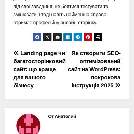
під свої завдання, не боятися тестувати та
змінювати, і тоді навіть найменша справа
отримає професійну онлайн-сторінку.
Навигация
Landing page чи
Як створити SEO-
багатосторінковий
оптимізований
по
сайт: що краще
сайт на WordPress:
записям
для вашого
покрокова
бізнесу
інструкція 2025
От
Анатолий