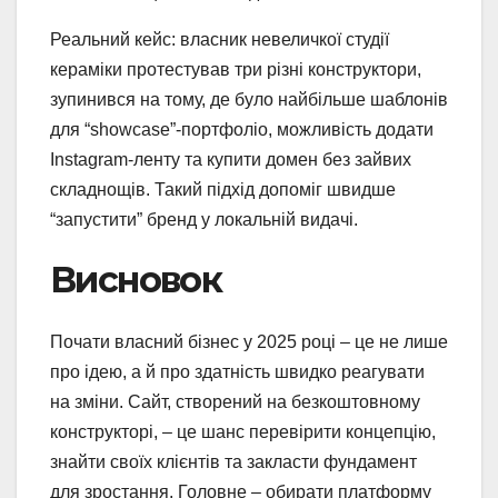
Реальний кейс: власник невеличкої студії
кераміки протестував три різні конструктори,
зупинився на тому, де було найбільше шаблонів
для “showcase”-портфоліо, можливість додати
Instagram-ленту та купити домен без зайвих
складнощів. Такий підхід допоміг швидше
“запустити” бренд у локальній видачі.
Висновок
Почати власний бізнес у 2025 році – це не лише
про ідею, а й про здатність швидко реагувати
на зміни. Сайт, створений на безкоштовному
конструкторі, – це шанс перевірити концепцію,
знайти своїх клієнтів та закласти фундамент
для зростання. Головне – обирати платформу