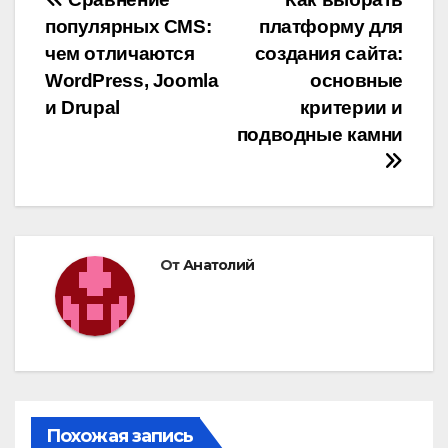
Навигация
популярных CMS:
платформу для
по
чем отличаются
создания сайта:
записям
WordPress, Joomla
основные
и Drupal
критерии и
подводные камни
От
Анатолий
Похожая запись