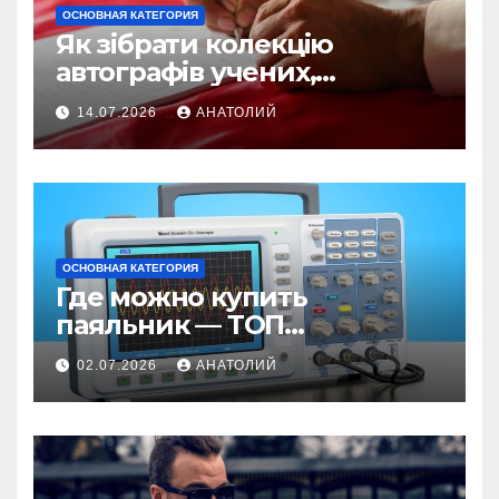
ОСНОВНАЯ КАТЕГОРИЯ
Як зібрати колекцію
автографів учених,
винахідників та IT-візіонерів
14.07.2026
АНАТОЛИЙ
ОСНОВНАЯ КАТЕГОРИЯ
Где можно купить
паяльник — ТОП
проверенных магазинов
02.07.2026
АНАТОЛИЙ