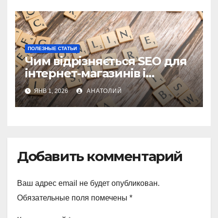
ПОЛЕЗНЫЕ СТАТЬИ
Чим відрізняється SEO для
інтернет-магазинів і
корпоративних сайтів
ЯНВ 1, 2026
АНАТОЛИЙ
Добавить комментарий
Ваш адрес email не будет опубликован.
Обязательные поля помечены
*