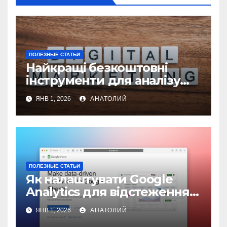
ПОЛЕЗНЫЕ СТАТЬИ
Найкращі безкоштовні
інструменти для аналізу
конкурентів у цифровому
ЯНВ 1, 2026
АНАТОЛИЙ
маркетингу
ПОЛЕЗНЫЕ СТАТЬИ
Як налаштувати Google
Analytics для відстеження
ефективності сайту
ЯНВ 1, 2026
АНАТОЛИЙ