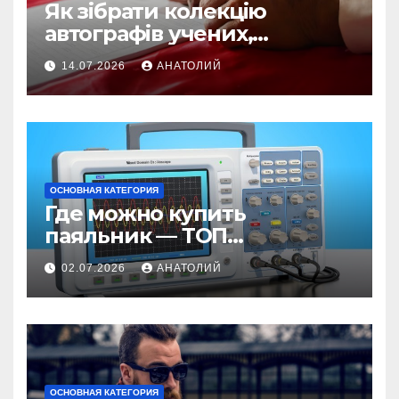
Як зібрати колекцію
автографів учених,
винахідників та IT-візіонерів
14.07.2026
АНАТОЛИЙ
ОСНОВНАЯ КАТЕГОРИЯ
Где можно купить
паяльник — ТОП
проверенных магазинов
02.07.2026
АНАТОЛИЙ
ОСНОВНАЯ КАТЕГОРИЯ