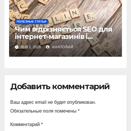
ПОЛЕЗНЫЕ СТАТЬИ
Чим відрізняється SEO для
інтернет-магазинів і
корпоративних сайтів
ЯНВ 1, 2026
АНАТОЛИЙ
Добавить комментарий
Ваш адрес email не будет опубликован.
Обязательные поля помечены
*
Комментарий
*