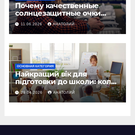
Почему качественные
солнцезащитные очки
важны для здоровья глаз
11.06.2026
АНАТОЛИЙ
ОСНОВНАЯ КАТЕГОРИЯ
Найкращий вік для
підготовки до школи: коли
починати без стресу
29.04.2026
АНАТОЛИЙ