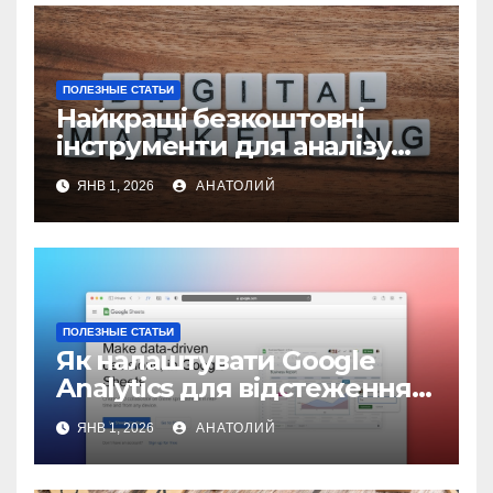
ПОЛЕЗНЫЕ СТАТЬИ
Найкращі безкоштовні
інструменти для аналізу
конкурентів у цифровому
ЯНВ 1, 2026
АНАТОЛИЙ
маркетингу
ПОЛЕЗНЫЕ СТАТЬИ
Як налаштувати Google
Analytics для відстеження
ефективності сайту
ЯНВ 1, 2026
АНАТОЛИЙ