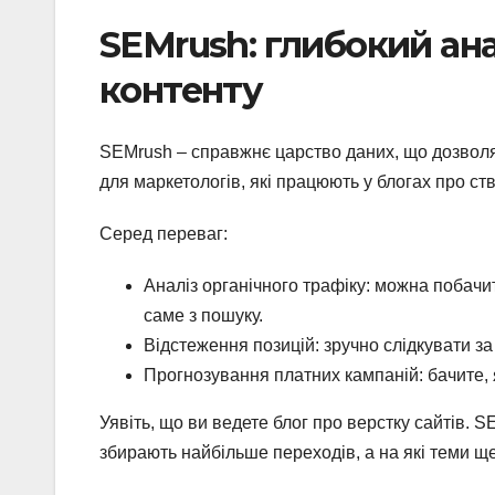
SEMrush: глибокий анал
контенту
SEMrush – справжнє царство даних, що дозволя
для маркетологів, які працюють у блогах про ст
Серед переваг:
Аналіз органічного трафіку: можна побачит
саме з пошуку.
Відстеження позицій: зручно слідкувати за
Прогнозування платних кампаній: бачите, 
Уявіть, що ви ведете блог про верстку сайтів. SE
збирають найбільше переходів, а на які теми щ