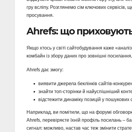
гру всліпу. Розглянемо сім ключових сервісів, що
просування.
Ahrefs: що приховуют
Якщо хтось у світі сайтобудування каже «аналіз
комбайн із збору даних про зовнішні посилання, 
Ahrefs дає змогу:
виявити джерела беклінків сайтів-конкурен
знайти топ-сторінки й найуспішніший конте
відстежити динаміку позицій у пошукових
Наприклад, ви помітили, що на форумі обговорюю
Ahrefs, перевіряєте їхній профіль посилань – ба
сигнал: можливо, настав час теж змінити страте