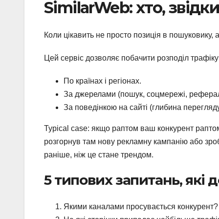
SimilarWeb: хто, звідк
Коли цікавить не просто позиція в пошуковику, а
Цей сервіс дозволяє побачити розподіл трафіку
По країнах і регіонах.
За джерелами (пошук, соцмережі, реферал
За поведінкою на сайті (глибина перегляду,
Typical case: якщо раптом ваш конкурент раптом
розгорнув там нову рекламну кампанію або зроб
раніше, ніж це стане трендом.
5 типових запитань, які
Якими каналами просувається конкурент?