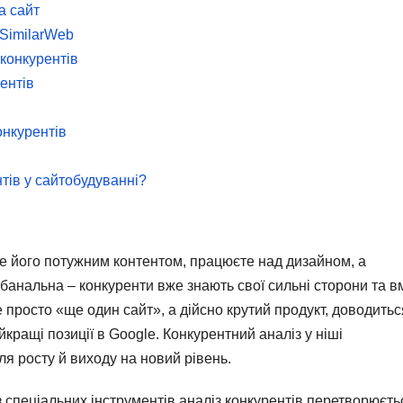
а сайт
 SimilarWeb
 конкурентів
ентів
онкурентів
нтів у сайтобудуванні?
те його потужним контентом, працюєте над дизайном, а
о банальна – конкуренти вже знають свої сильні сторони та в
 просто «ще один сайт», а дійсно крутий продукт, доводитьс
йкращі позиції в Google. Конкурентний аналіз у ніші
ля росту й виходу на новий рівень.
ез спеціальних інструментів аналіз конкурентів перетворюєть