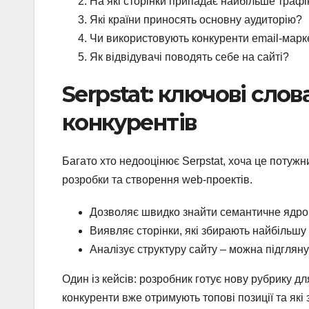
На які сторінки припадає найбільше трафі
Які країни приносять основну аудиторію?
Чи використовують конкуренти email-марк
Як відвідувачі поводять себе на сайті?
Serpstat: ключові слов
конкурентів
Багато хто недооцінює Serpstat, хоча це потужн
розробки та створення web-проектів.
Дозволяє швидко знайти семантичне ядро 
Виявляє сторінки, які збирають найбільшу 
Аналізує структуру сайту – можна підгляну
Один із кейсів: розробник готує нову рубрику для
конкуренти вже отримують топові позиції та які