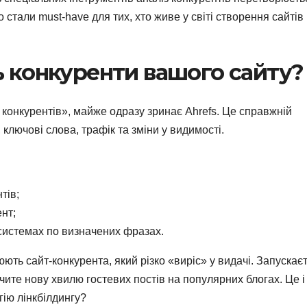
 стали must-have для тих, хто живе у світі створення сайтів 
ь конкуренти вашого сайту?
 конкурентів», майже одразу зринає Ahrefs. Це справжній
ключові слова, трафік та зміни у видимості.
тів;
нт;
 системах по визначених фразах.
ть сайт-конкурента, який різко «виріс» у видачі. Запускає
чите нову хвилю гостевих постів на популярних блогах. Це і
гію лінкбілдингу?