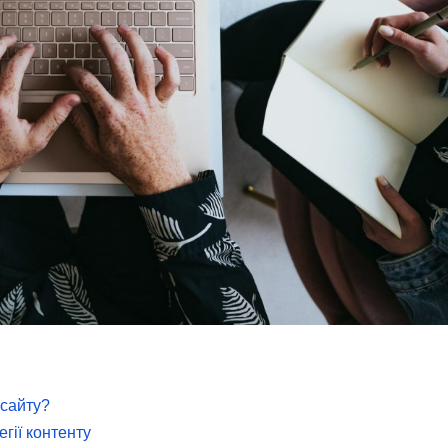
 сайту?
егії контенту