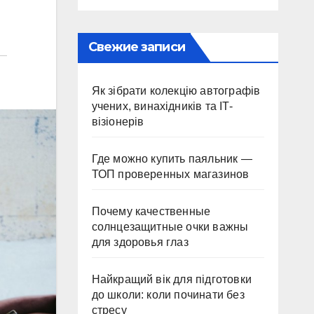
Свежие записи
Як зібрати колекцію автографів
учених, винахідників та IT-
візіонерів
Где можно купить паяльник —
ТОП проверенных магазинов
Почему качественные
солнцезащитные очки важны
для здоровья глаз
Найкращий вік для підготовки
до школи: коли починати без
стресу