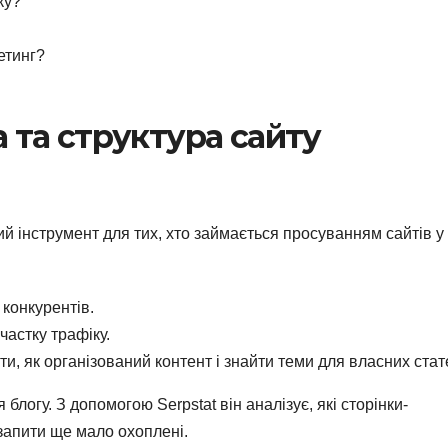
ку?
етинг?
а та структура сайту
ий інструмент для тих, хто займається просуванням сайтів у 
конкурентів.
частку трафіку.
ти, як організований контент і знайти теми для власних стат
 блогу. З допомогою Serpstat він аналізує, які сторінки-
 запити ще мало охоплені.