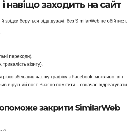
и і навіщо заходить на сайт
 й звідки беруться відвідувачі, без SimilarWeb не обійтися.
:
ьні переходи).
 тривалість візиту).
 різко збільшив частку трафіку з Facebook, можливо, він
ив вірусний пост. Вчасно помітити – означає відреагувати
 допоможе закрити SimilarWeb