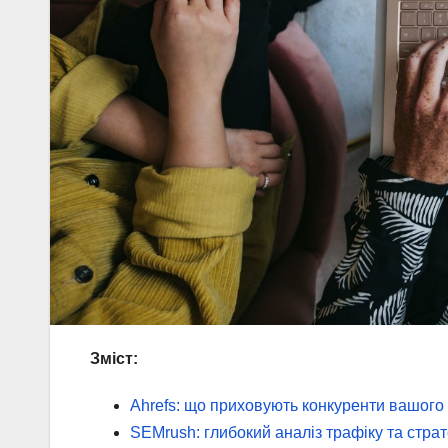
Зміст:
Ahrefs: що приховують конкуренти вашого
SEMrush: глибокий аналіз трафіку та страт