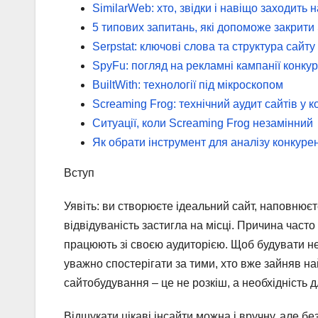
SimilarWeb: хто, звідки і навіщо заходить н
5 типових запитань, які допоможе закрити
Serpstat: ключові слова та структура сайту
SpyFu: погляд на рекламні кампанії конкур
BuiltWith: технології під мікроскопом
Screaming Frog: технічний аудит сайтів у к
Ситуації, коли Screaming Frog незамінний
Як обрати інструмент для аналізу конкуре
Вступ
Уявіть: ви створюєте ідеальний сайт, наповнює
відвідуваність застигла на місці. Причина част
працюють зі своєю аудиторією. Щоб будувати не
уважно спостерігати за тими, хто вже зайняв на
сайтобудування – це не розкіш, а необхідність д
Відшукати цікаві інсайти можна і вручну, але б