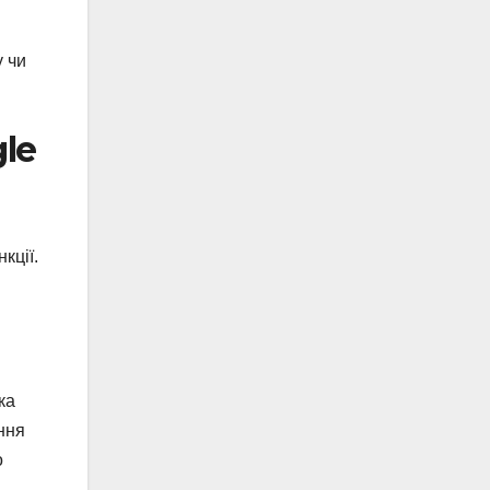
у чи
le
кції.
ка
ання
о