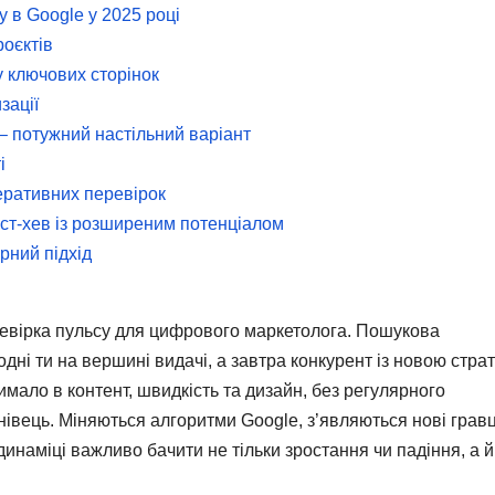
у в Google у 2025 році
роєктів
гу ключових сторінок
зації
 – потужний настільний варіант
і
перативних перевірок
ст-хев із розширеним потенціалом
рний підхід
ревірка пульсу для цифрового маркетолога. Пошукова
дні ти на вершині видачі, а завтра конкурент із новою стра
имало в контент, швидкість та дизайн, без регулярного
нівець. Міняються алгоритми Google, з’являються нові гравц
динаміці важливо бачити не тільки зростання чи падіння, а й