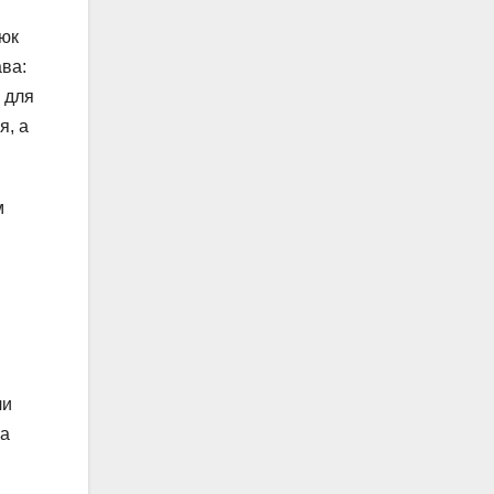
люк
ава:
и для
я, а
м
чи
на