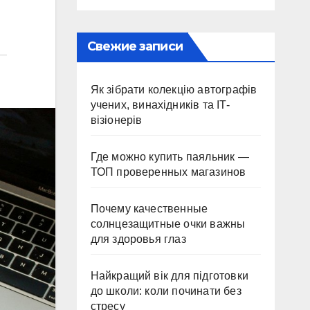
Свежие записи
Як зібрати колекцію автографів
учених, винахідників та IT-
візіонерів
Где можно купить паяльник —
ТОП проверенных магазинов
Почему качественные
солнцезащитные очки важны
для здоровья глаз
Найкращий вік для підготовки
до школи: коли починати без
стресу