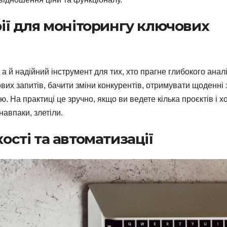
рії для моніторингу ключових
 а й надійний інструмент для тих, хто прагне глибокого аналі
вих запитів, бачити зміни конкурентів, отримувати щоденні з
ю. На практиці це зручно, якщо ви ведете кілька проєктів і х
навпаки, злетіли.
кості та автоматизації