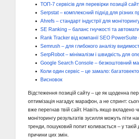
ТОП-7 сервісів для перевірки позицій сайт
Serpstat – комплексний підхід для різних п
Ahrefs – стандарт індустрії для моніторин
SE Ranking – баланс гнучкості та автомати
Rank Tracker від компанії SEO PowerSuite
Semrush – для глибокого аналізу видимост
SerpRobot – мінімалізм і швидкість для о
Google Search Console – безкоштовний ма
Коли один сервіс – це замало: багатовекто
Висновок
Відстеження позицій сайту – це як щоденна пе
оптимізація нагадує марафон, а не спринт: сього
вже перегнав твій сайт. Навіть якщо вкладено ч
моніторингу результатів зусилля можуть піти на
тренди, пошуковий попит коливається – у такій 
причини цих змін.