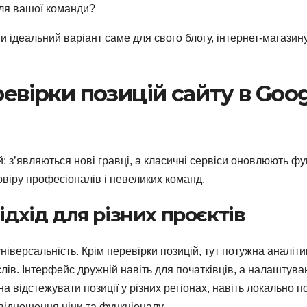
для вашої команди?
ідеальний варіант саме для свого блогу, інтернет-магазин
ревірки позицій сайту в Goog
: з’являються нові гравці, а класичні сервіси оновлюють фун
віру професіоналів і невеликих команд.
ідхід для різних проєктів
універсальність. Крім перевірки позицій, тут потужна аналіти
слів. Інтерфейс дружній навіть для початківців, а налаштув
а відстежувати позиції у різних регіонах, навіть локально п
відношення ціни та функціоналу.