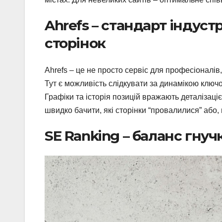
Ahrefs – стандарт індуст
сторінок
Ahrefs – це не просто сервіс для професіоналів,
Тут є можливість слідкувати за динамікою ключо
Графіки та історія позицій вражають деталізаціє
швидко бачити, які сторінки “провалилися” або, 
SE Ranking – баланс гнуч