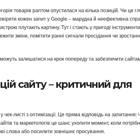
тегорія товарів раптом опустилася на кілька позицій. Чи це г
евіряти кожен запит у Google – марудна й неефективна спр
истрою плутають картину. Тут і стають у пригоді інструмент
ежити зміни, помітити ранні сигнали просідання чи зростанн
оможуть залишатися на крок попереду та забезпечити сайта
цій сайту – критичний для
у чек-листі з оптимізації. Це пряма відповідь на запитання: 
айтів та маркетологів це шанс ухопити момент, коли потріб
чові слова або посилити зовнішнє просування.