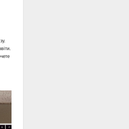
зу.
віти.
очете