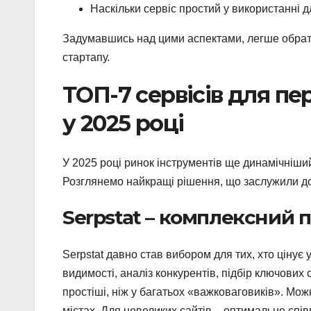
Наскільки сервіс простий у використанні 
Задумавшись над цими аспектами, легше обрати 
стартапу.
ТОП-7 сервісів для пе
у 2025 році
У 2025 році ринок інструментів ще динамічніший
Розглянемо найкращі рішення, що заслужили до
Serpstat – комплексний п
Serpstat давно став вибором для тих, хто цінує 
видимості, аналіз конкурентів, підбір ключових 
простіші, ніж у багатьох «важковаговиків». Можн
містах. Для невеликих сайтів – оптимальне спів