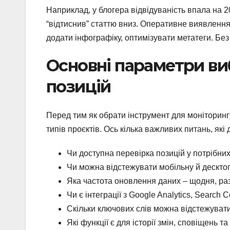
Наприклад, у блогера відвідуваність впала на 2
“відтиснив” статтю вниз. Оперативне виявлення
додати інфографіку, оптимізувати метатеги. Без
Основні параметри ви
позицій
Перед тим як обрати інструмент для моніторингу
типів проєктів. Ось кілька важливих питань, які
Чи доступна перевірка позицій у потрібних
Чи можна відстежувати мобільну й дескто
Яка частота оновлення даних – щодня, раз
Чи є інтеграції з Google Analytics, Searc
Скільки ключових слів можна відстежуват
Які функції є для історії змін, сповіщень та