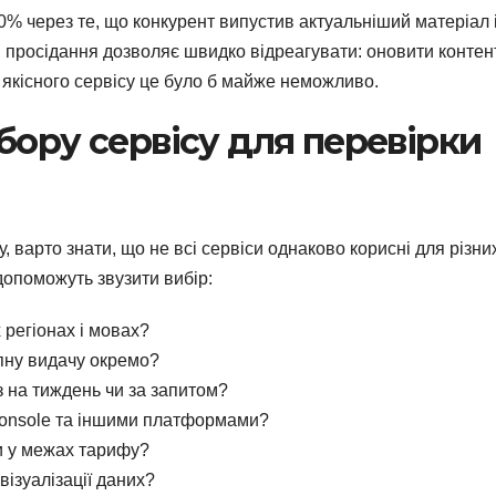
0% через те, що конкурент випустив актуальніший матеріал 
 просідання дозволяє швидко відреагувати: оновити контент
 якісного сервісу це було б майже неможливо.
бору сервісу для перевірки
, варто знати, що не всі сервіси однаково корисні для різни
 допоможуть звузити вибір:
 регіонах і мовах?
пну видачу окремо?
 на тиждень чи за запитом?
h Console та іншими платформами?
и у межах тарифу?
 візуалізації даних?