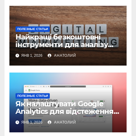
ПОЛЕЗНЫЕ СТАТЬИ
Найкращі безкоштовні
інструменти для аналізу
конкурентів у цифровому
ЯНВ 1, 2026
АНАТОЛИЙ
маркетингу
ПОЛЕЗНЫЕ СТАТЬИ
Як налаштувати Google
Analytics для відстеження
ефективності сайту
ЯНВ 1, 2026
АНАТОЛИЙ