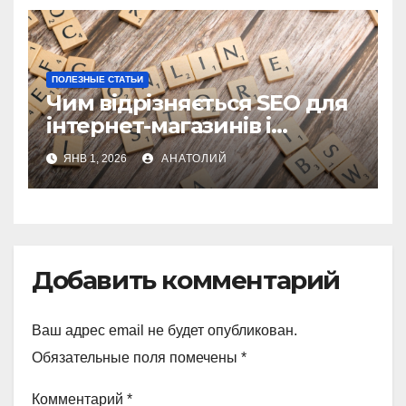
ПОЛЕЗНЫЕ СТАТЬИ
Чим відрізняється SEO для
інтернет-магазинів і
корпоративних сайтів
ЯНВ 1, 2026
АНАТОЛИЙ
Добавить комментарий
Ваш адрес email не будет опубликован.
Обязательные поля помечены
*
Комментарий
*