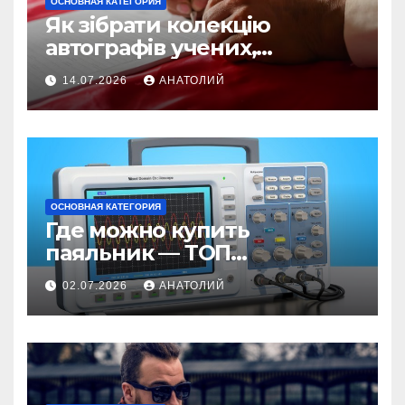
ОСНОВНАЯ КАТЕГОРИЯ
Як зібрати колекцію
автографів учених,
винахідників та IT-візіонерів
14.07.2026
АНАТОЛИЙ
ОСНОВНАЯ КАТЕГОРИЯ
Где можно купить
паяльник — ТОП
проверенных магазинов
02.07.2026
АНАТОЛИЙ