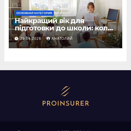
ОСНОВНАЯ КАТЕГОРИЯ
Найкращий вік для
підготовки до школи: коли
починати без стресу
29.04.2026
АНАТОЛИЙ